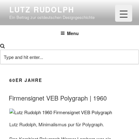
Zum
LUTZ RUDOLPH
Inhalt
Ein Beitrag zur ostdeutschen Designgeschichte
springen
Menu
Search
for:
60ER JAHRE
Firmensignet VEB Polygraph | 1960
Lutz Rudolph, Minimalismus pur für Polygraph.
Das Kombinat Polygraph Werner Lamberz war ein