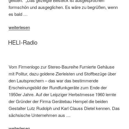
gelitten.“ „Das gezeigte Besteck ist ausgesprochen
formschön und ausgeglichen. Es wäre zu begrüßen, wenn
es bald …
„Besteck
weiterlesen
M
140
HELI-Radio
–
ein
Kulturkampf“
Vom Firmenlogo zur Stereo-Baureihe Furnierte Gehäuse
mit Politur, dazu goldene Zierleisten und Stoffbezüge über
den Lautsprechern – das war das bestimmende
Erscheinungsbild der Rundfunkgeräte zum Ende der
1950er Jahre. Auf der Leipziger Herbstmesse 1960 lernte
der Gründer der Firma Gerätebau Hempel die beiden
Gestalter Lutz Rudolph und Karl Clauss Dietel kennen. Das
sächsische Unternehmen aus …
„HELI-
weiterlesen