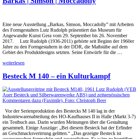
Barkas | Simson | Moccadolly
Eine neue Ausstellung „Barkas, Simson, Moccadolly” mit Arbeiten
des Formgestalters Lutz Rudolph präsentiert das Museum für
Angewandte Kunst Gera vom 29. September bis 26. November
2017. Lutz Rudolph (1936-2011) gehörte seit Beginn der 1960er
Jahre zu den Formgestaltern in der DDR, die Maßstäbe auf dem
Gebiet des Produktdesigns setzten. Seine Entwürfe für die …
„Barkas
weiterlesen
|
Simson
Besteck M 140 – ein Kulturkampf
|
Moccadolly“
Vor der Serienproduktion des Bestecks M 140 lag in der
Industriewarenabteilung des HO-Kaufhauses II in Halle (Markt 3-7)
ein Testbuch aus. Darin wurden Meinungen über die Gestaltung
gesammelt. Einige Auszüge: „Bei diesem Besteck hat der Erfinder
an Geschmacksverirrung gelitten.“ „Das gezeigte Besteck ist
ausgesprochen formschön und ausgeglichen. Es wäre zu begrüßen,