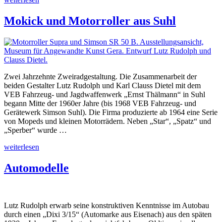
im
Institut
Mokick und Motorroller aus Suhl
für
angewandte
Kunst“
Zwei Jahrzehnte Zweiradgestaltung. Die Zusammenarbeit der
beiden Gestalter Lutz Rudolph und Karl Clauss Dietel mit dem
VEB Fahrzeug- und Jagdwaffenwerk „Ernst Thälmann“ in Suhl
begann Mitte der 1960er Jahre (bis 1968 VEB Fahrzeug- und
Gerätewerk Simson Suhl). Die Firma produzierte ab 1964 eine Serie
von Mopeds und kleinen Motorrädern. Neben „Star“, „Spatz“ und
„Sperber“ wurde …
„Mokick
weiterlesen
und
Motorroller
Automodelle
aus
Suhl“
Lutz Rudolph erwarb seine konstruktiven Kenntnisse im Autobau
durch einen „Dixi 3/15“ (Automarke aus Eisenach) aus den späten