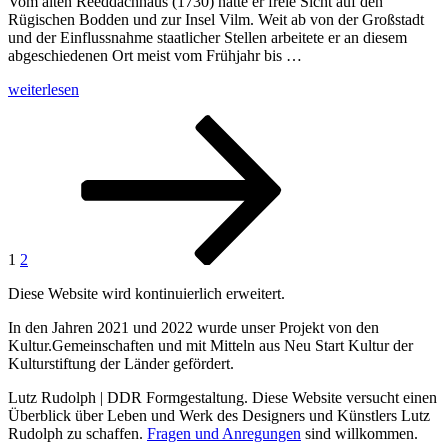
Vom alten Reeddachhaus (1730) hatte er freie Sicht auf den
Rügischen Bodden und zur Insel Vilm. Weit ab von der Großstadt
und der Einflussnahme staatlicher Stellen arbeitete er an diesem
abgeschiedenen Ort meist vom Frühjahr bis …
„Weit
weiterlesen
ab
Seitennummerierung
Page
Page
Next
von
page
der
der
Einflussnahme
Beiträge
staatlicher
Stellen“
1
2
Diese Website wird kontinuierlich erweitert.
In den Jahren 2021 und 2022 wurde unser Projekt von den
Kultur.Gemeinschaften und mit Mitteln aus Neu Start Kultur der
Kulturstiftung der Länder gefördert.
Lutz Rudolph | DDR Formgestaltung. Diese Website versucht einen
Überblick über Leben und Werk des Designers und Künstlers Lutz
Rudolph zu schaffen.
Fragen und Anregungen
sind willkommen.