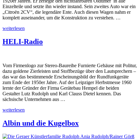
1920er Jahren. Er zerlegte den nichtfahrbaren Oldtimer in alle
Einzelteile und setzte ihn wieder instand. Sein zweites Auto war ein
„Citroën 2CV“, die legendäre Ente. Auch diesen Wagen nahm er
komplett auseinander, um die Konstruktion zu verstehen. …
„Automodelle“
weiterlesen
HELI-Radio
Vom Firmenlogo zur Stereo-Baureihe Furnierte Gehäuse mit Politur,
dazu goldene Zierleisten und Stoffbezüge über den Lautsprechern –
das war das bestimmende Erscheinungsbild der Rundfunkgeräte
zum Ende der 1950er Jahre. Auf der Leipziger Herbstmesse 1960
lernte der Gründer der Firma Gerätebau Hempel die beiden
Gestalter Lutz Rudolph und Karl Clauss Dietel kennen. Das
sächsische Unternehmen aus …
„HELI-
weiterlesen
Radio“
Albin und die Kugelbox